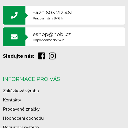
Á
P
+420 603 212 461
A
Pracovní dny 8–16 h
T
Í
eshop@nobl.cz
Odpovídáme do 24 h
Sledujte nás:
INFORMACE PRO VÁS
Zakázková výroba
Kontakty
Prodávané značky
Hodnocení obchodu
Bonusový systém