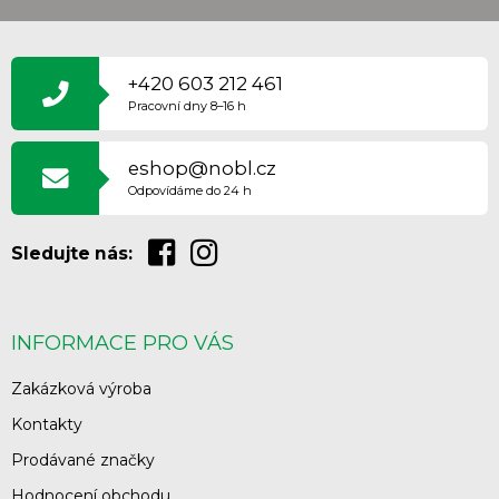
Z
Á
P
+420 603 212 461
A
Pracovní dny 8–16 h
T
Í
eshop@nobl.cz
Odpovídáme do 24 h
Sledujte nás:
INFORMACE PRO VÁS
Zakázková výroba
Kontakty
Prodávané značky
Hodnocení obchodu