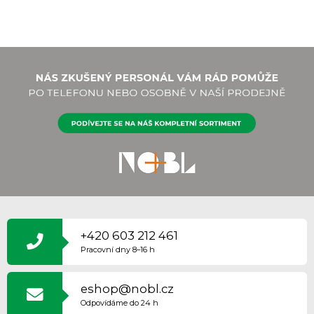
Z
Á
P
+420 603 212 461
A
Pracovní dny 8–16 h
T
Í
eshop@nobl.cz
Odpovídáme do 24 h