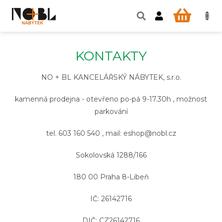
Přejít
na
NÁKUP
obsah
KOŠÍK
KONTAKTY
NO + BL KANCELÁŘSKÝ NÁBYTEK, s.r.o.
kamenná prodejna - otevřeno po-pá 9-17.30h , možnost
parkování
tel. 603 160 540 , mail: eshop@nobl.cz
Sokolovská 1288/166
180 00 Praha 8-Libeň
IČ: 26142716
DIČ: CZ26142716