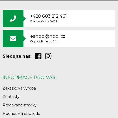
Z
Á
P
+420 603 212 461
A
Pracovní dny 8–16 h
T
Í
eshop@nobl.cz
Odpovídáme do 24 h
Sledujte nás:
INFORMACE PRO VÁS
Zakázková výroba
Kontakty
Prodávané značky
Hodnocení obchodu