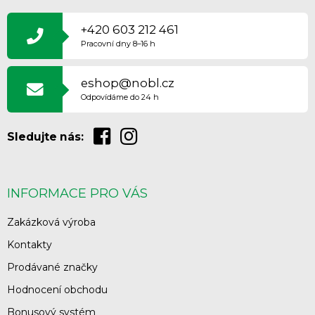
Á
P
+420 603 212 461
A
Pracovní dny 8–16 h
T
Í
eshop@nobl.cz
Odpovídáme do 24 h
Sledujte nás:
INFORMACE PRO VÁS
Zakázková výroba
Kontakty
Prodávané značky
Hodnocení obchodu
Bonusový systém