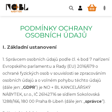
Přejít
na
NÁKUP
obsah
KOŠÍK
PODMÍNKY OCHRANY
OSOBNÍCH ÚDAJŮ
I.
Základní ustanovení
1. Správcem osobních údajů podle čl. 4 bod 7 nařízení
Evropského parlamentu a Rady (EU) 2016/679 o
ochraně fyzických osob v souvislosti se zpracováním
osobních údajů a o volném pohybu těchto údajů
(dále jen: „
GDPR
”) je NO + BL KANCELÁŘSKÝ
NÁBYTEK, s.r.o., IČ 26142716 se sídlem Sokolovská
1288/166, 180 00 Praha 8-Libeň (dále jen: „
správce
“).