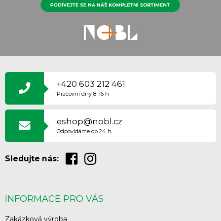
Z
Á
P
+420 603 212 461
A
Pracovní dny 8–16 h
T
Í
eshop@nobl.cz
Odpovídáme do 24 h
Sledujte nás:
INFORMACE PRO VÁS
Zakázková výroba