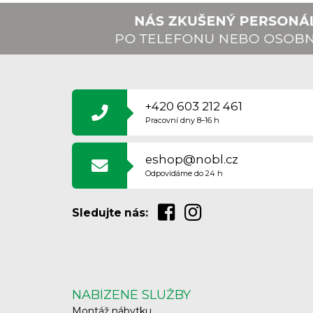
Z
Á
P
A
+420 603 212 461
T
Pracovní dny 8–16 h
Í
eshop@nobl.cz
Odpovídáme do 24 h
Sledujte nás:
NABÍZENÉ SLUŽBY
Montáž nábytku