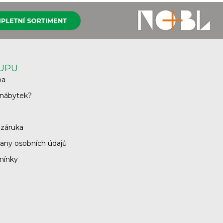
KUPU
ba
 nábytek?
 záruka
any osobních údajů
mínky