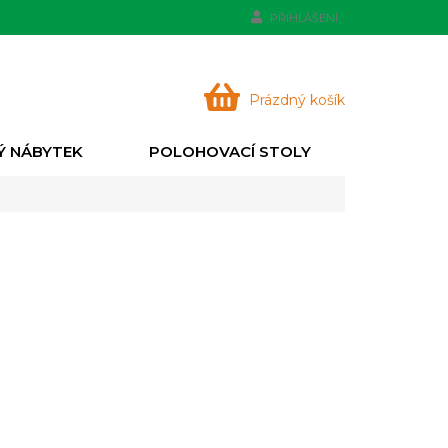
PŘIHLÁŠENÍ
NÁKUPNÍ
Prázdný košík
KOŠÍK
Ý NÁBYTEK
POLOHOVACÍ STOLY