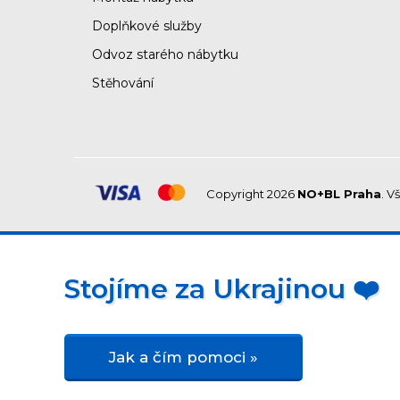
Doplňkové služby
Odvoz starého nábytku
Stěhování
Copyright 2026
NO+BL Praha
. V
Stojíme za Ukrajinou ❤️
Jak a čím pomoci »