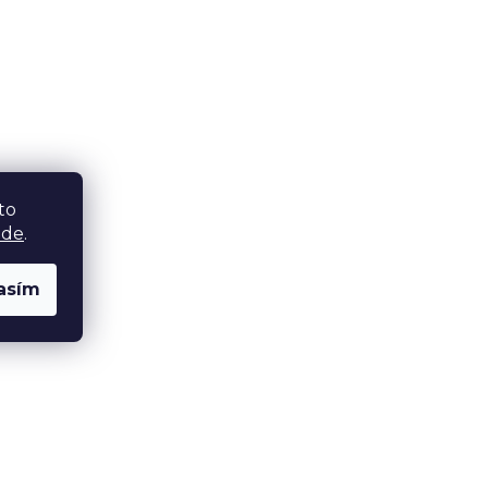
to
zde
.
asím