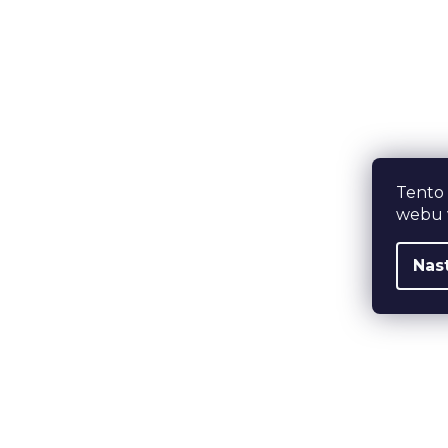
Tento
webu v
Nas