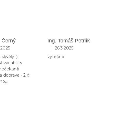
 Černý
Ing. Tomáš Petrlík
|
.2025
26.3.2025
.
ní obchodu je 5 z 5 hvězdiček.
Hodnocení obchodu je 5 z 5 hvězdiček.
skvělý (i
výtečné
 variability
 nečekaně
a doprava - 2 x
o...