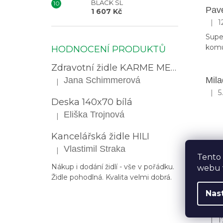
BLACK SL
Pav
1 607 Kč
|
1
Hodn
Supe
komu
HODNOCENÍ PRODUKTŮ
Zdravotní židle KARME MESH s opěrkou hlavy
Jana Schimmerová
Mila
|
Hodnocení produktu je 5 z 5 hvězdiček.
|
5
Hodn
Deska 140x70 bílá
Eliška Trojnová
|
Hodnocení produktu je 5 z 5 hvězdiček.
Kancelářská židle HILI
Vlastimil Straka
|
Hodnocení produktu je 5 z 5 hvězdiček.
Tento
Mon
Nákup i dodání židlí - vše v pořádku.
webu v
|
1
Hodn
Židle pohodlná. Kvalita velmi dobrá.
Nas
Zde
|
1