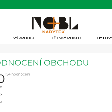
VÝPRODEJ
DĚTSKÝ POKOJ
BYTOV
DNOCENÍ OBCHODU
0
Průměrné
154 hodnocení
hodnocení
obchodu
je
1x
5,0
z
1x
5
hvězdiček.
1x