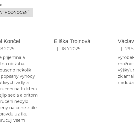
x
AT HODNOCENÍ
l Končel
Eliška Trojnová
Václav
|
|
.8.2025
18.7.2025
29.5
ocení obchodu je 5 z 5 hvězdiček.
Hodnocení obchodu je 5 z 5 hvězdiček
Hodnoce
e prijemna a
výrobek 
tna obsluha.
možnost
ouseno nekolik
výšky),
y, popsany vyhody
zklamal
tlivych zidly a
nedodán
ruceni na tu ktera
jlip sedla a pritom
ruceni nebylo
zeny na cene zidle
pravdu uzitku..
rucuji vsem