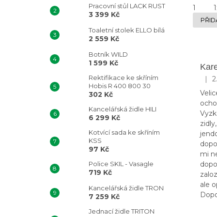
N
Pracovní stůl LACK RUST
1
1
3 399 Kč
E
PŘID
L
Toaletní stolek ELLO bílá
V
2 559 Kč
Ý
P
Botník WILD
I
1 599 Kč
Kare
S
Rektifikace ke skříním
|
2
Hodn
H
Hobis R 400 800 30
Velic
302 Kč
O
ocho
D
Kancelářská židle HILI
Vyzk
N
6 299 Kč
zidl
O
Kotvící sada ke skříním
jendo
C
KSS
dopo
E
97 Kč
mi ne
N
Police SKIL - Vasagle
dopo
Í
719 Kč
zalo
ale o
Kancelářská židle TRON
Dopo
7 259 Kč
Jednací židle TRITON