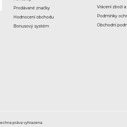
i
s
Vrácení zboží a
Prodávané značky
u
Podmínky ochr
Hodnocení obchodu
Obchodní pod
Bonusový systém
šechna práva vyhrazena.