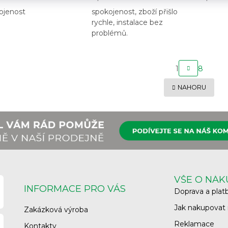
ocení obchodu je 5 z 5 hvězdiček.
Hodnocení obchodu je 5 z 5 hvězdiček
Hodnoce
ojenost
spokojenost, zboží přišlo
rychle, instalace bez
problémů.
S
1
8
T
R
O
NAHORU
Á
v
N
l
K
á
O
d
V
a
Á
c
N
í
Í
p
r
v
VŠE O NÁ
k
INFORMACE PRO VÁS
Doprava a plat
y
v
Jak nakupovat
Zakázková výroba
ý
p
Reklamace
Kontakty