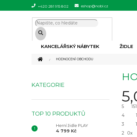
Přejít
eshop@nobl.cz
+420 281 915 802
na
obsah
KANCELÁŘSKÝ NÁBYTEK
ŽIDLE
DOMŮ
HODNOCENÍ OBCHODU
P
HO
O
Přeskočit
S
KATEGORIE
kategorie
T
5,
R
A
5
15
N
TOP 10 PRODUKTŮ
N
4
Í
3
Herní židle PLAY
P
4 799 Kč
2
0x
A