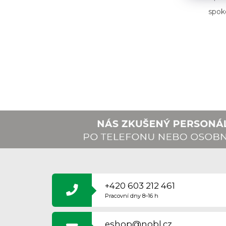
Hodn
spok
Z
Á
P
A
+420 603 212 461
T
Pracovní dny 8–16 h
Í
eshop@nobl.cz