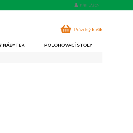
PŘIHLÁŠENÍ
NÁKUPNÍ
Prázdný košík
KOŠÍK
Ý NÁBYTEK
POLOHOVACÍ STOLY