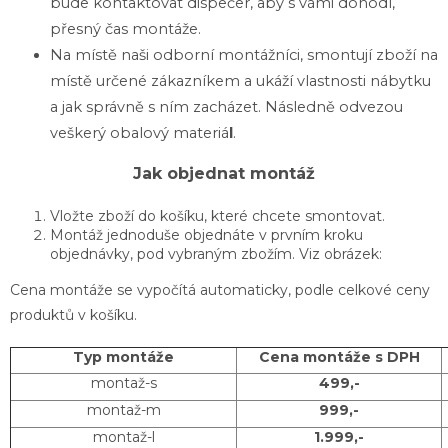
bude kontaktovat dispečer, aby s vámi dohodl,
přesný čas montáže.
Na místě naši odborní montážníci, smontují zboží na
místě určené zákazníkem a ukáží vlastnosti nábytku
a jak správně s ním zacházet. Následně odvezou
veškerý obalový materiá
l
.
Jak objednat montáž
Vložte zboží do košíku, které chcete smontovat.
Montáž jednoduše objednáte v prvním kroku
objednávky, pod vybraným zbožím. Viz obrázek:
Cena montáže se vypočítá automaticky, podle celkové ceny
produktů v košíku.
Typ montáže
Cena montáže s DPH
montaž-s
499,-
montaž-m
999,-
montaž-l
1.999,-