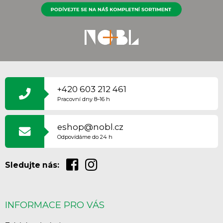
Z
Á
P
+420 603 212 461
A
Pracovní dny 8–16 h
T
Í
eshop@nobl.cz
Odpovídáme do 24 h
Sledujte nás:
INFORMACE PRO VÁS