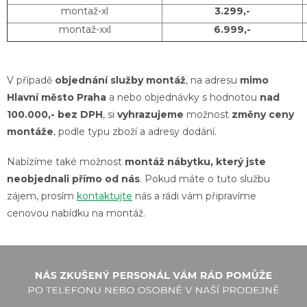
montaž-xl
3.299,-
montaž-xxl
6.999,-
V případě
objednání služby montáž
, na adresu
mimo
Hlavní město Praha
a nebo objednávky s hodnotou
nad
100.000,- bez DPH
, si
vyhrazujeme
možnost
změny ceny
montáže
, podle typu zboží a adresy dodání.
Nabízíme také možnost
montáž nábytku, který jste
neobjednali přímo od nás
. Pokud máte o tuto službu
zájem, prosím
kontaktujte
nás a rádi vám připravíme
cenovou nabídku na montáž.