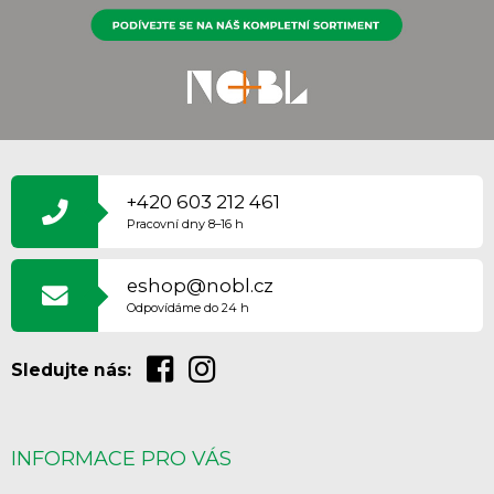
Z
Á
P
+420 603 212 461
A
Pracovní dny 8–16 h
T
Í
eshop@nobl.cz
Odpovídáme do 24 h
Sledujte nás:
INFORMACE PRO VÁS