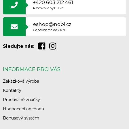
P
+420 603 212 461
A
Pracovní dny 8–16 h
T
Í
eshop@nobl.cz
Odpovídáme do 24 h
Sledujte nás:
INFORMACE PRO VÁS
Zakázková výroba
Kontakty
Prodávané značky
Hodnocení obchodu
Bonusový systém