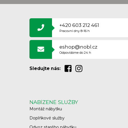
Z
Á
P
A
+420 603 212 461
T
Pracovní dny 8–16 h
Í
eshop@nobl.cz
Odpovídáme do 24 h
Sledujte nás:
NABÍZENÉ SLUŽBY
Montáž nábytku
Doplňkové služby
Odvoz starého nábytku