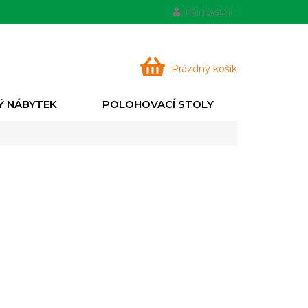
PŘIHLÁŠENÍ
NÁKUPNÍ
Prázdný košík
KOŠÍK
Ý NÁBYTEK
POLOHOVACÍ STOLY