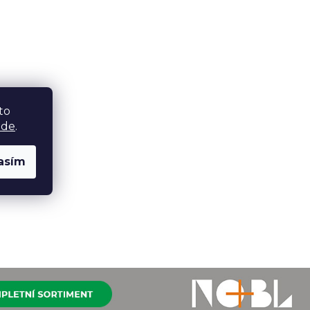
to
zde
.
asím