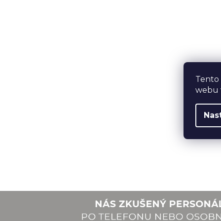
Tento
webu v
Nas