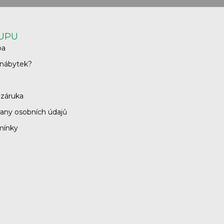
KUPU
ba
 nábytek?
 záruka
any osobních údajů
mínky