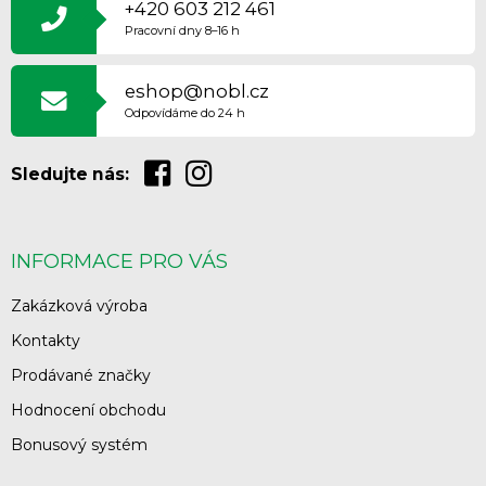
P
+420 603 212 461
A
Pracovní dny 8–16 h
T
Í
eshop@nobl.cz
Odpovídáme do 24 h
Sledujte nás:
INFORMACE PRO VÁS
Zakázková výroba
Kontakty
Prodávané značky
Hodnocení obchodu
Bonusový systém