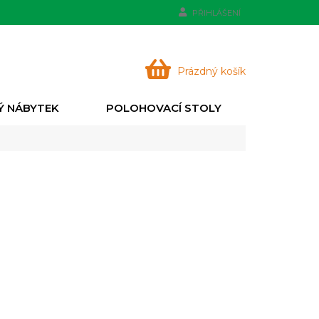
PŘIHLÁŠENÍ
NÁKUPNÍ
Prázdný košík
KOŠÍK
Ý NÁBYTEK
POLOHOVACÍ STOLY