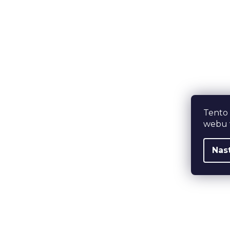
Tento
webu v
Nas