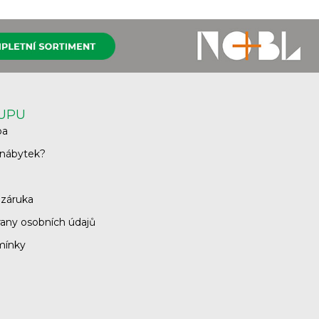
KUPU
ba
 nábytek?
 záruka
any osobních údajů
mínky