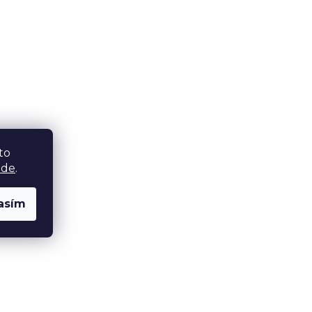
to
zde
.
asím