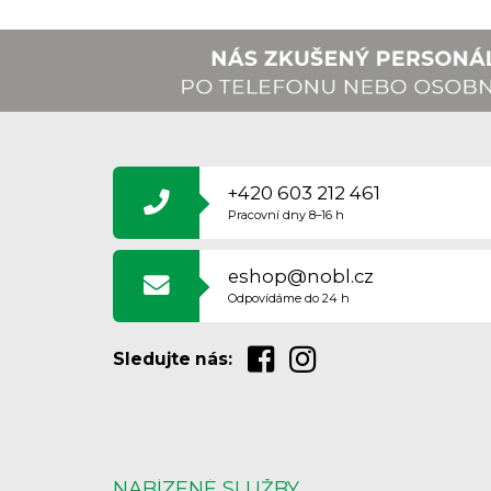
Z
Á
P
A
+420 603 212 461
T
Pracovní dny 8–16 h
Í
eshop@nobl.cz
Odpovídáme do 24 h
Sledujte nás:
NABÍZENÉ SLUŽBY