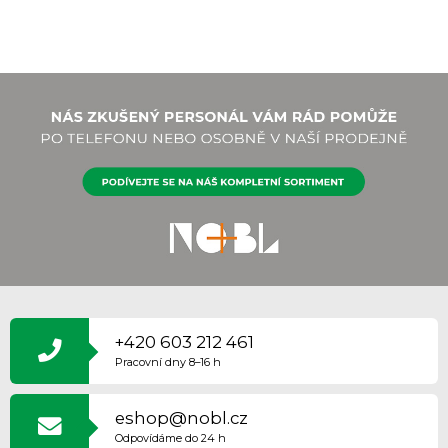
Z
Á
P
+420 603 212 461
A
Pracovní dny 8–16 h
T
Í
eshop@nobl.cz
Odpovídáme do 24 h