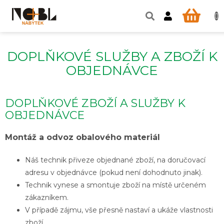
Přejít
na
NÁKU
obsah
KOŠÍ
DOPLŇKOVÉ SLUŽBY A ZBOŽÍ K
OBJEDNÁVCE
DOPLŇKOVÉ ZBOŽÍ A SLUŽBY K
OBJEDNÁVCE
Montáž a odvoz obalového materiál
Náš technik přiveze objednané zboží, na doručovací
adresu v objednávce (pokud není dohodnuto jinak).
Technik vynese a smontuje zboží na místě určeném
zákazníkem.
V případě zájmu, vše přesně nastaví a ukáže vlastnosti
zboží.