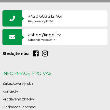
Z
Á
P
+420 603 212 461
A
Pracovní dny 8–16 h
T
Í
eshop@nobl.cz
Odpovídáme do 24 h
Sledujte nás:
INFORMACE PRO VÁS
Zakázková výroba
Kontakty
Prodávané značky
Hodnocení obchodu