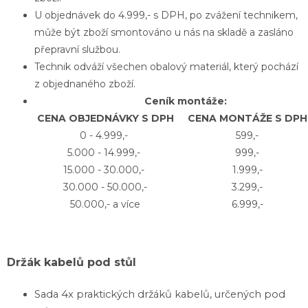
U objednávek do 4.999,- s DPH, po zvážení technikem,
může být zboží smontováno u nás na skladě a zasláno
přepravní službou.
Technik odváží všechen obalový materiál, který pochází
z objednaného zboží.
Ceník montáže:
CENA OBJEDNÁVKY S DPH
CENA MONTÁŽE S DPH
0 - 4.999,-
599,-
5.000 - 14.999,-
999,-
15.000 - 30.000,-
1.999,-
30.000 - 50.000,-
3.299,-
50.000,- a více
6.999,-
Držák kabelů pod stůl
Sada 4x praktických držáků kabelů, určených pod