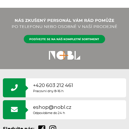
Z
Á
P
+420 603 212 461
A
Pracovní dny 8–16 h
T
Í
eshop@nobl.cz
Odpovídáme do 24 h
Sledujte nás: