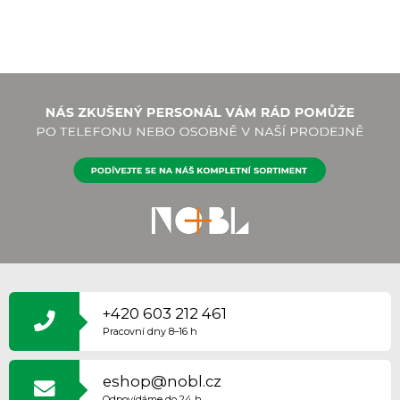
Z
Á
P
+420 603 212 461
A
Pracovní dny 8–16 h
T
Í
eshop@nobl.cz
Odpovídáme do 24 h