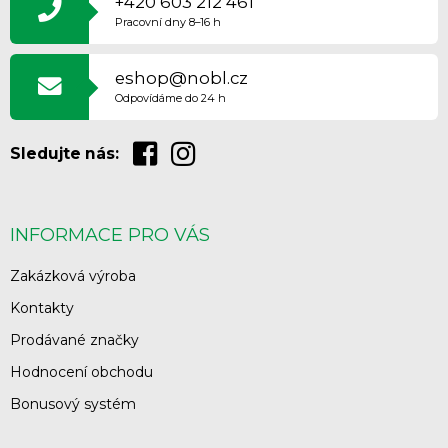
+420 603 212 461
A
Pracovní dny 8–16 h
T
Í
eshop@nobl.cz
Odpovídáme do 24 h
Sledujte nás:
INFORMACE PRO VÁS
Zakázková výroba
Kontakty
Prodávané značky
Hodnocení obchodu
Bonusový systém