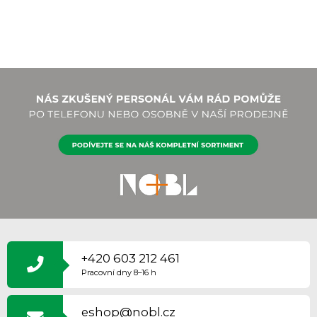
Z
Á
P
+420 603 212 461
A
Pracovní dny 8–16 h
T
Í
eshop@nobl.cz