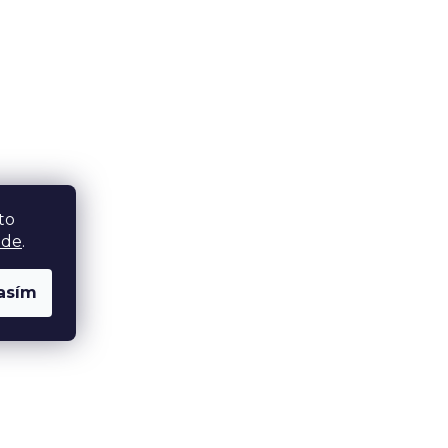
to
zde
.
asím