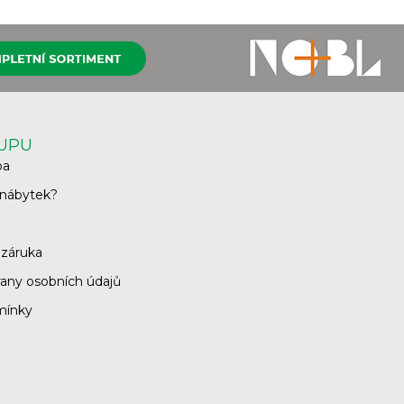
KUPU
ba
 nábytek?
 záruka
any osobních údajů
mínky