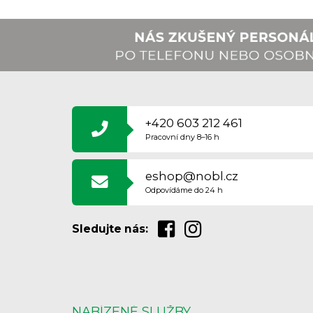
Z
Á
P
A
+420 603 212 461
T
Pracovní dny 8–16 h
Í
eshop@nobl.cz
Odpovídáme do 24 h
Sledujte nás:
NABÍZENÉ SLUŽBY