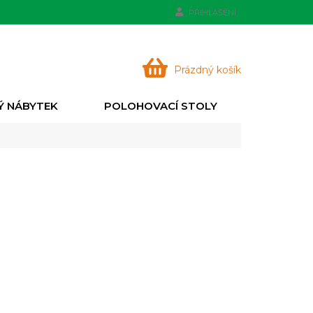
PŘIHLÁŠENÍ
NÁKUPNÍ
Prázdný košík
KOŠÍK
Ý NÁBYTEK
POLOHOVACÍ STOLY