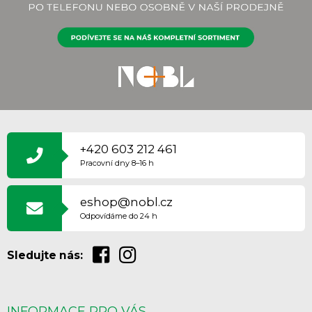
Z
Á
P
+420 603 212 461
A
Pracovní dny 8–16 h
T
Í
eshop@nobl.cz
Odpovídáme do 24 h
Sledujte nás:
INFORMACE PRO VÁS