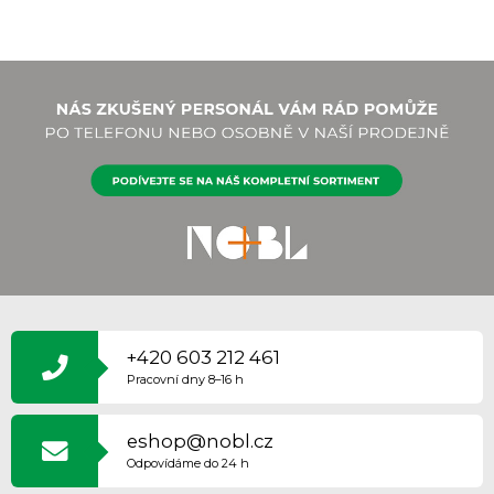
Z
Á
P
+420 603 212 461
A
Pracovní dny 8–16 h
T
Í
eshop@nobl.cz
Odpovídáme do 24 h