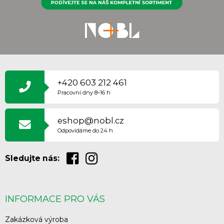
Z
Á
P
+420 603 212 461
A
Pracovní dny 8–16 h
T
Í
eshop@nobl.cz
Odpovídáme do 24 h
Sledujte nás:
INFORMACE PRO VÁS
Zakázková výroba