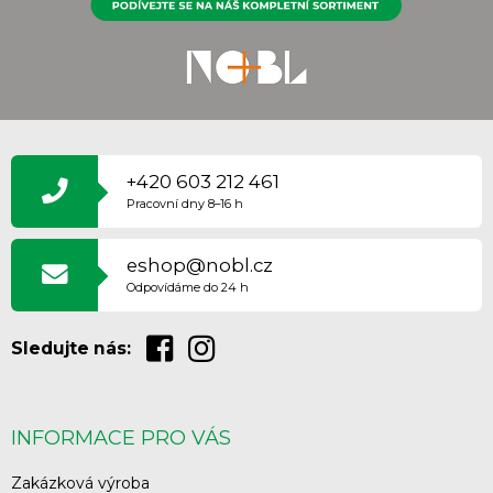
Z
Á
P
+420 603 212 461
A
Pracovní dny 8–16 h
T
Í
eshop@nobl.cz
Odpovídáme do 24 h
Sledujte nás:
INFORMACE PRO VÁS
Zakázková výroba