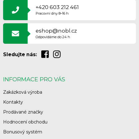
P
+420 603 212 461
A
Pracovní dny 8–16 h
T
Í
eshop@nobl.cz
Odpovídáme do 24 h
Sledujte nás:
INFORMACE PRO VÁS
Zakázková výroba
Kontakty
Prodávané značky
Hodnocení obchodu
Bonusový systém