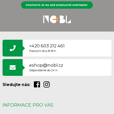
Z
Á
P
+420 603 212 461
A
Pracovní dny 8–16 h
T
Í
eshop@nobl.cz
Odpovídáme do 24 h
Sledujte nás:
INFORMACE PRO VÁS