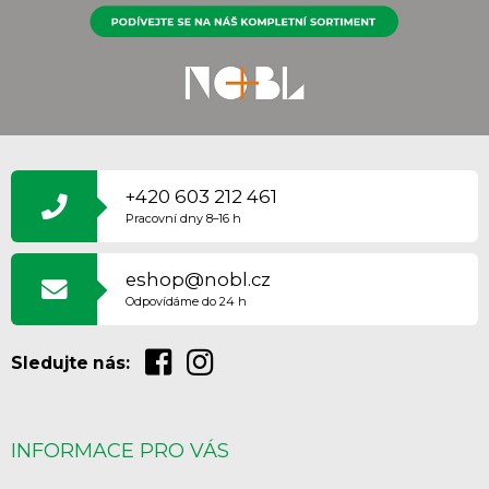
Z
Á
P
+420 603 212 461
A
Pracovní dny 8–16 h
T
Í
eshop@nobl.cz
Odpovídáme do 24 h
Sledujte nás:
INFORMACE PRO VÁS