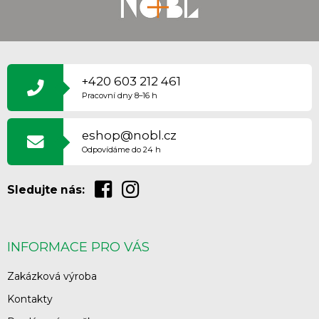
Z
Á
P
+420 603 212 461
A
Pracovní dny 8–16 h
T
Í
eshop@nobl.cz
Odpovídáme do 24 h
Sledujte nás:
INFORMACE PRO VÁS
Zakázková výroba
Kontakty