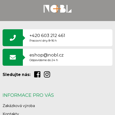
Z
Á
P
+420 603 212 461
A
Pracovní dny 8–16 h
T
Í
eshop@nobl.cz
Odpovídáme do 24 h
Sledujte nás:
INFORMACE PRO VÁS
Zakázková výroba
Kontakty