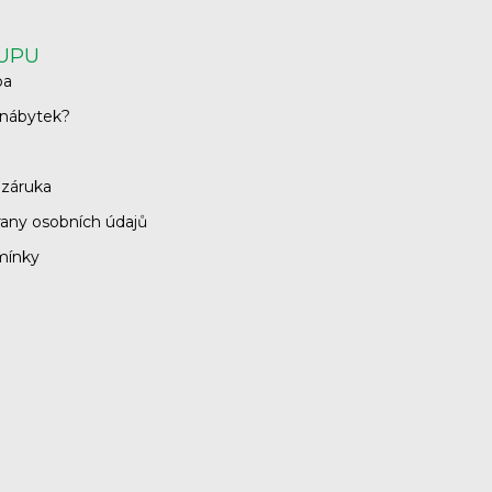
KUPU
ba
 nábytek?
 záruka
any osobních údajů
mínky