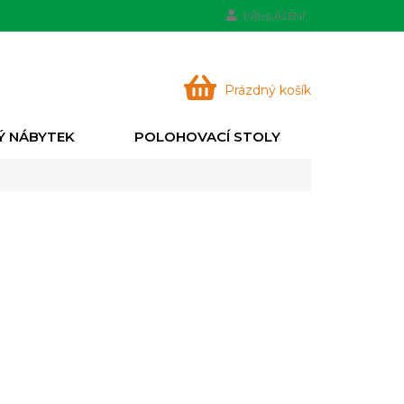
PŘIHLÁŠENÍ
NÁKUPNÍ
Prázdný košík
KOŠÍK
Ý NÁBYTEK
POLOHOVACÍ STOLY