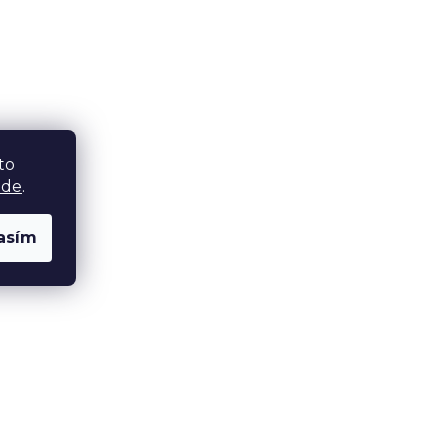
to
zde
.
asím