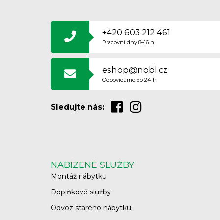
Z
Á
P
A
+420 603 212 461
T
Pracovní dny 8–16 h
Í
eshop@nobl.cz
Odpovídáme do 24 h
Sledujte nás:
NABÍZENÉ SLUŽBY
Montáž nábytku
Doplňkové služby
Odvoz starého nábytku