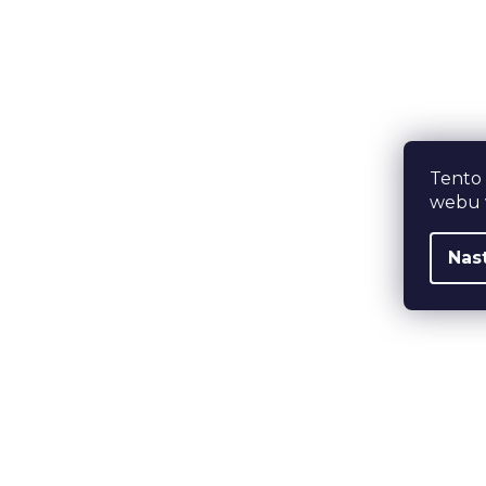
Tento
webu v
Nas