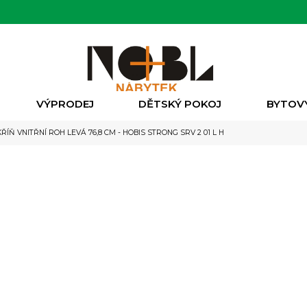
VÝPRODEJ
DĚTSKÝ POKOJ
BYTOV
ŘÍŇ VNITŘNÍ ROH LEVÁ 76,8 CM - HOBIS STRONG SRV 2 01 L H