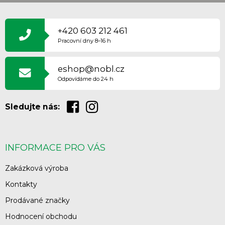
Z
Á
P
+420 603 212 461
A
Pracovní dny 8–16 h
T
Í
eshop@nobl.cz
Odpovídáme do 24 h
Sledujte nás:
INFORMACE PRO VÁS
Zakázková výroba
Kontakty
Prodávané značky
Hodnocení obchodu