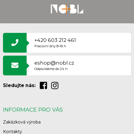
Z
Á
P
+420 603 212 461
A
Pracovní dny 8–16 h
T
Í
eshop@nobl.cz
Odpovídáme do 24 h
Sledujte nás:
INFORMACE PRO VÁS
Zakázková výroba
Kontakty