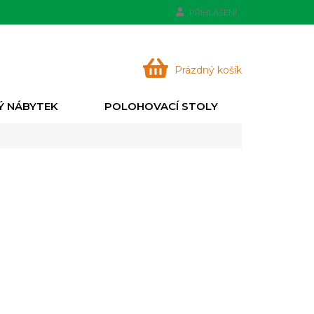
PŘIHLÁŠENÍ
NÁKUPNÍ
Prázdný košík
KOŠÍK
Ý NÁBYTEK
POLOHOVACÍ STOLY