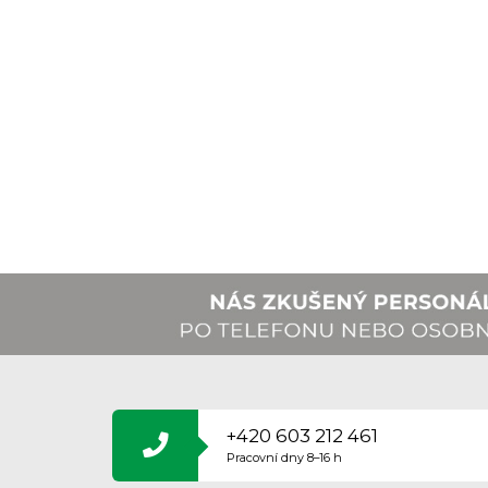
Z
Á
P
A
+420 603 212 461
T
Pracovní dny 8–16 h
Í