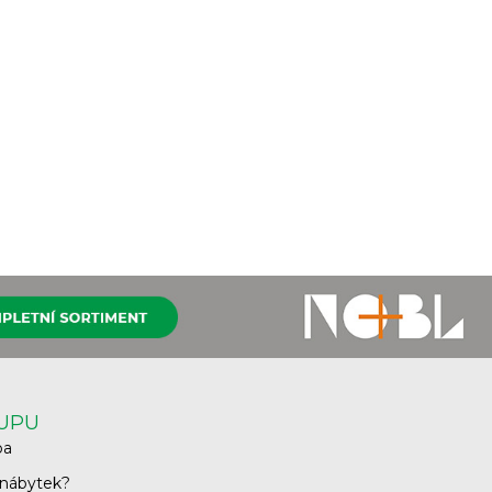
KUPU
ba
 nábytek?