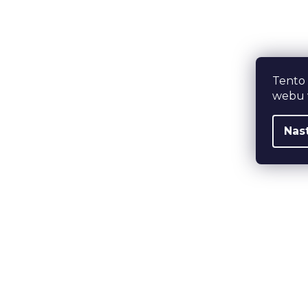
Tento
webu v
Nas