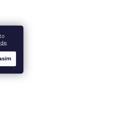
to
zde
.
asím