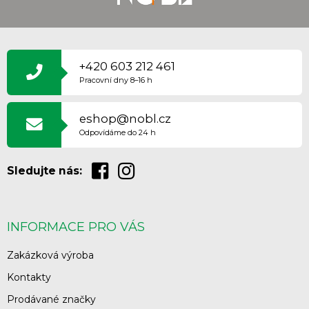
Z
Á
P
+420 603 212 461
A
Pracovní dny 8–16 h
T
Í
eshop@nobl.cz
Odpovídáme do 24 h
Sledujte nás:
INFORMACE PRO VÁS
Zakázková výroba
Kontakty
Prodávané značky