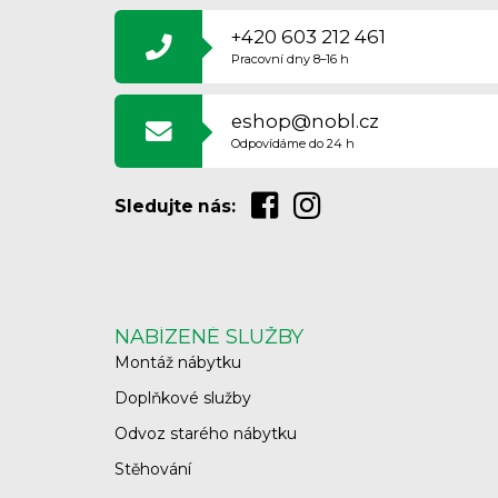
P
A
+420 603 212 461
T
Pracovní dny 8–16 h
Í
eshop@nobl.cz
Odpovídáme do 24 h
Sledujte nás:
NABÍZENÉ SLUŽBY
Montáž nábytku
Doplňkové služby
Odvoz starého nábytku
Stěhování