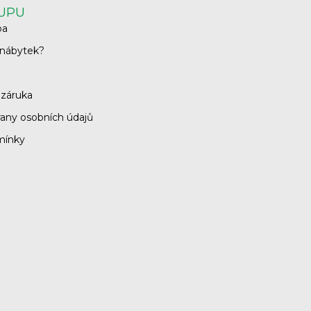
KUPU
ba
 nábytek?
 záruka
any osobních údajů
mínky