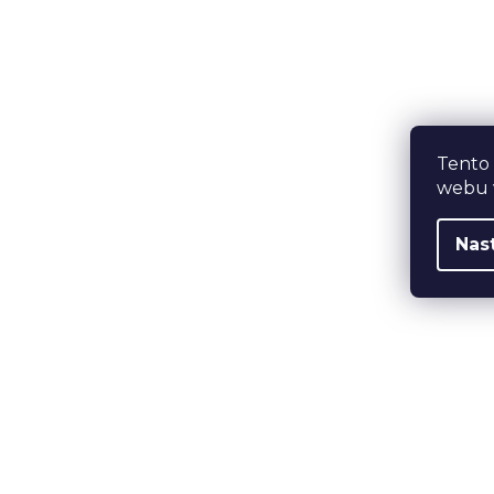
Tento
webu v
Nas