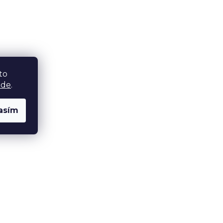
to
zde
.
asím