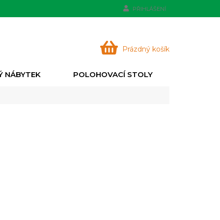
PŘIHLÁŠENÍ
NÁKUPNÍ
Prázdný košík
KOŠÍK
Ý NÁBYTEK
POLOHOVACÍ STOLY